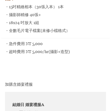
・15吋精緻相本（30張入本） 1本
・攝影師精修 40張+
・18x24 吋放大 1組
・全數毛片電子檔案(未修小檔格式）
・急件費用 NT 5,000
・超時費用 NT 5,000/hr(攝影+造型)
加購含婚宴禮服
結婚日 婚宴禮服A