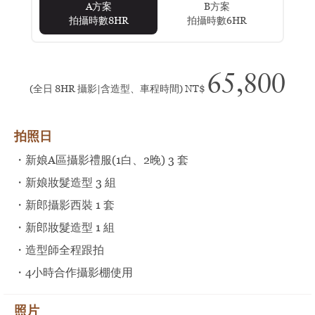
A方案
B方案
拍攝時數8HR
拍攝時數6HR
65,800
(全日 8HR 攝影|含造型、車程時間) NT$
拍照日
・新娘A區攝影禮服(1白、2晚) 3 套
・新娘妝髮造型 3 組
・新郎攝影西裝 1 套
・新郎妝髮造型 1 組
・造型師全程跟拍
・4小時合作攝影棚使用
照片