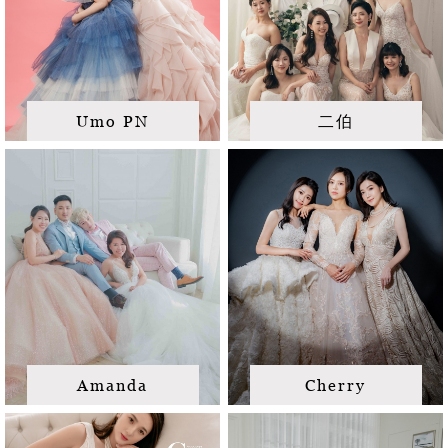
Umo PN
二伯
Amanda
Cherry