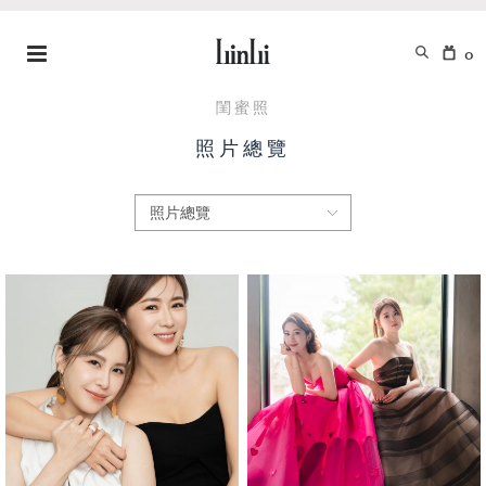
0
閨蜜照
照片總覽