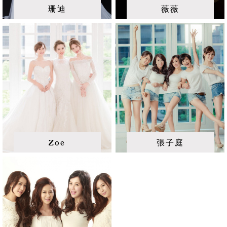
珊迪
薇薇
Zoe
張子庭