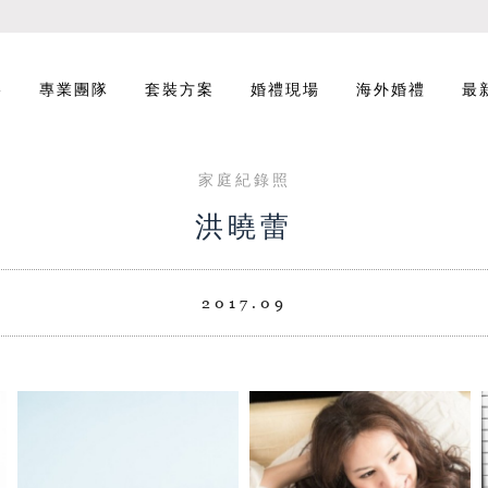
影
專業團隊
套裝方案
婚禮現場
海外婚禮
最
家庭紀錄照
洪曉蕾
2017.09