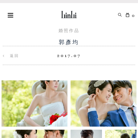
0
婚照作品
郭彥均
2017.07
返回