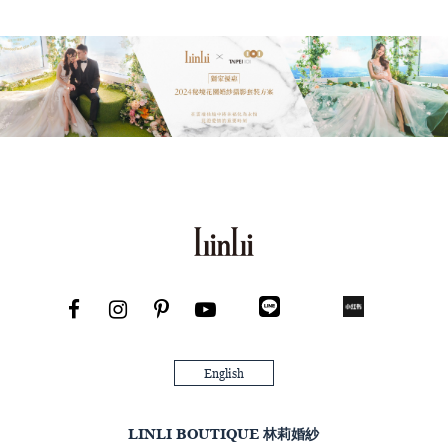
English
LINLI BOUTIQUE 林莉婚紗