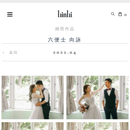
0
婚照作品
六便士 向詠
2022.04
返回