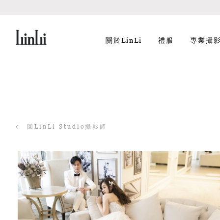
關於LinLi
禮服
專業攝
回LinLi Studio攝影師